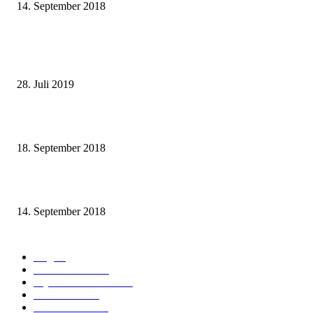
14. September 2018
NEUESTE BEITRÄGE
Johanniskraut absetzen – meine Erfahrungen und Tipps
28. Juli 2019
Kurzentspannung für Zwischendurch – 7 Übungen
18. September 2018
5 Tipps für die Selbsthilfe bei Panikattacken
14. September 2018
KATEGORIEN
Angst
6
Gesund werden
6
Psychische Probleme
6
Medikamente
3
Gesund bleiben
2