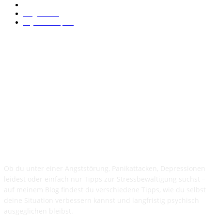
Depression
2
Allgemein
2
Psychotherapie
2
ÜBER DEN BLOG
Ob du unter einer Angststörung, Panikattacken, Depressionen
leidest oder einfach nur Tipps zur Stressbewältigung suchst –
auf meinem Blog findest du verschiedene Tipps, wie du selbst
deine Situation verbessern kannst und langfristig psychisch
ausgeglichen bleibst.