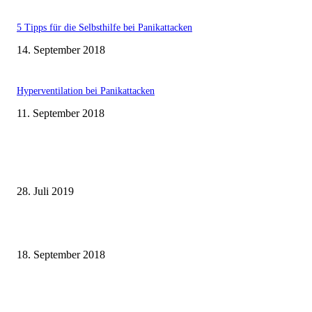
5 Tipps für die Selbsthilfe bei Panikattacken
14. September 2018
Hyperventilation bei Panikattacken
11. September 2018
MEIST KOMMENTIERT
Johanniskraut absetzen – meine Erfahrungen und Tipps
28. Juli 2019
Kurzentspannung für Zwischendurch – 7 Übungen
18. September 2018
5 Tipps für die Selbsthilfe bei Panikattacken