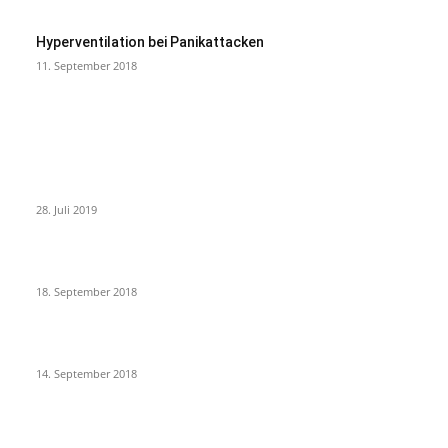
Hyperventilation bei Panikattacken
11. September 2018
MEIST KOMMENTIERT
Johanniskraut absetzen – meine Erfahrungen und Tipps
28. Juli 2019
Kurzentspannung für Zwischendurch – 7 Übungen
18. September 2018
5 Tipps für die Selbsthilfe bei Panikattacken
14. September 2018
NEUESTE BEITRÄGE