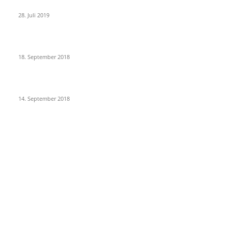
Johanniskraut absetzen – meine Erfahrungen und Tipps
28. Juli 2019
Kurzentspannung für Zwischendurch – 7 Übungen
18. September 2018
5 Tipps für die Selbsthilfe bei Panikattacken
14. September 2018
KATEGORIEN
Angst
6
Gesund werden
6
Psychische Probleme
6
Medikamente
3
Gesund bleiben
2
Depression
2
Allgemein
2