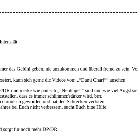
tensität.
mmer das Gefühl geben, nie anzukommen und überall fremd zu sein. Vor
essiert, kann sich gerne die Videos von: „“Dami Charf““ ansehen.
 DP/DR und merke wie panisch „“Neulinge““ sind und wie viel Angst sie
stellen, dass es immer schlimmer/stärker wird. brrr.
eben chronisch geworden und hat den Schrecken verloren.
hres bei Euch nicht verbessern, sucht Euch bitte Hilfe.
und sorgt für noch mehr DP/DR