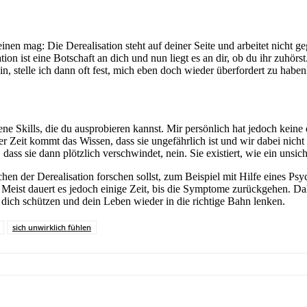
n mag: Die Derealisation steht auf deiner Seite und arbeitet nicht gegen
on ist eine Botschaft an dich und nun liegt es an dir, ob du ihr zuhörs
in, stelle ich dann oft fest, mich eben doch wieder überfordert zu haben
ne Skills, die du ausprobieren kannst. Mir persönlich hat jedoch keine
er Zeit kommt das Wissen, dass sie ungefährlich ist und wir dabei nich
 dass sie dann plötzlich verschwindet, nein. Sie existiert, wie ein unsich
hen der Derealisation forschen sollst, zum Beispiel mit Hilfe eines Ps
. Meist dauert es jedoch einige Zeit, bis die Symptome zurückgehen. Dah
ich schützen und dein Leben wieder in die richtige Bahn lenken.
sich unwirklich fühlen