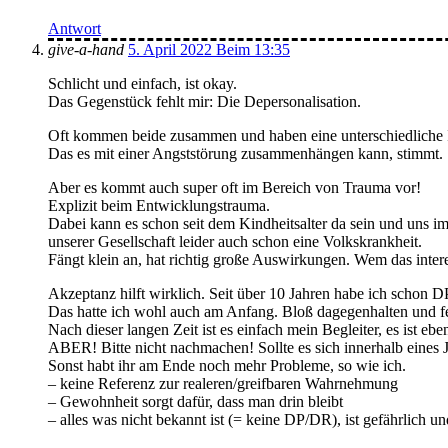
Antwort
give-a-hand
5. April 2022 Beim 13:35
Schlicht und einfach, ist okay.
Das Gegenstück fehlt mir: Die Depersonalisation.
Oft kommen beide zusammen und haben eine unterschiedliche In
Das es mit einer Angststörung zusammenhängen kann, stimmt.
Aber es kommt auch super oft im Bereich von Trauma vor!
Explizit beim Entwicklungstrauma.
Dabei kann es schon seit dem Kindheitsalter da sein und uns i
unserer Gesellschaft leider auch schon eine Volkskrankheit.
Fängt klein an, hat richtig große Auswirkungen. Wem das inter
Akzeptanz hilft wirklich. Seit über 10 Jahren habe ich schon
Das hatte ich wohl auch am Anfang. Bloß dagegenhalten und fest
Nach dieser langen Zeit ist es einfach mein Begleiter, es ist 
ABER! Bitte nicht nachmachen! Sollte es sich innerhalb eines Ja
Sonst habt ihr am Ende noch mehr Probleme, so wie ich.
– keine Referenz zur realeren/greifbaren Wahrnehmung
– Gewohnheit sorgt dafür, dass man drin bleibt
– alles was nicht bekannt ist (= keine DP/DR), ist gefährlich 