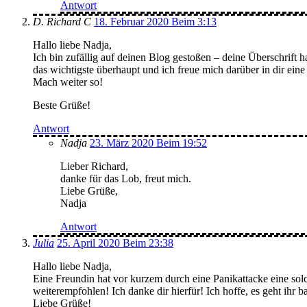
Antwort
D. Richard C
18. Februar 2020 Beim 3:13
Hallo liebe Nadja,
Ich bin zufällig auf deinen Blog gestoßen – deine Überschrift 
das wichtigste überhaupt und ich freue mich darüber in dir ein
Mach weiter so!
Beste Grüße!
Antwort
Nadja
23. März 2020 Beim 19:52
Lieber Richard,
danke für das Lob, freut mich.
Liebe Grüße,
Nadja
Antwort
Julia
25. April 2020 Beim 23:38
Hallo liebe Nadja,
Eine Freundin hat vor kurzem durch eine Panikattacke eine sol
weiterempfohlen! Ich danke dir hierfür! Ich hoffe, es geht ihr b
Liebe Grüße!