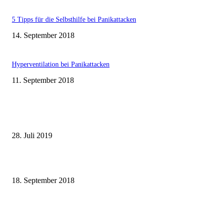
5 Tipps für die Selbsthilfe bei Panikattacken
14. September 2018
Hyperventilation bei Panikattacken
11. September 2018
MEIST KOMMENTIERT
Johanniskraut absetzen – meine Erfahrungen und Tipps
28. Juli 2019
Kurzentspannung für Zwischendurch – 7 Übungen
18. September 2018
5 Tipps für die Selbsthilfe bei Panikattacken