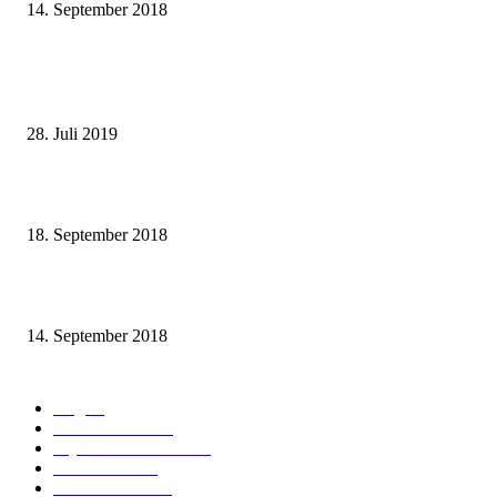
14. September 2018
NEUESTE BEITRÄGE
Johanniskraut absetzen – meine Erfahrungen und Tipps
28. Juli 2019
Kurzentspannung für Zwischendurch – 7 Übungen
18. September 2018
5 Tipps für die Selbsthilfe bei Panikattacken
14. September 2018
KATEGORIEN
Angst
6
Gesund werden
6
Psychische Probleme
6
Medikamente
3
Gesund bleiben
2