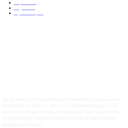
Depression
2
Allgemein
2
Psychotherapie
2
ÜBER DEN BLOG
Ob du unter einer Angststörung, Panikattacken, Depressionen
leidest oder einfach nur Tipps zur Stressbewältigung suchst –
auf meinem Blog findest du verschiedene Tipps, wie du selbst
deine Situation verbessern kannst und langfristig psychisch
ausgeglichen bleibst.